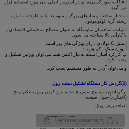
Roof به طور گسترده ای در استرس اصلی بدن مورد استفاده قرار
می گیرد
ساختار ساخت و سازهای بزرگ و متوسط ​​مانند کارخانه ، انبار ،
ریخته گری لوکوموتیو ،
آشیانه ، ساختمان نمایشگاه.به عنوان مصالح ساختمانی اقتصادی و
با کارآیی بالا شناخته می شود.
استیل C فولادی دارای ویژگی های زیر است:
آ.
وزن سبک ، کم هزینه؛
ب
کارکرد آسان:
بسته به نیاز اکشن شما می توان پورلین تشکیل و
مشت کرد.
و می توان آن را به طور مستقیم نصب کرد.
(2)گردش کار دستگاه تشکیل دهنده رول
برگرداندن سیم پیچ-سیم پیچ تغذیه-تراز کردن-رول تشکیل-پانچ
(اختیاری)-طول صفحه
اضافه برش ورق