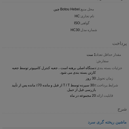
محل منبع:
Botou Hebei چین
نام تجاری:
HC
گواهی:
ISO
شماره مدل:
HC30
پرداخت
مقدار حداقل تعداد
1 ست
سفارش:
جزئیات بسته بندی:
دستگاه اصلی برهنه است ، جعبه کنترل کامپیوتر توسط جعبه
کارتن بسته بندی می شود.
زمان تحویل:
30 روز
شرایط پرداخت:
30٪ سپرده توسط T / T از قبل و مانده 70٪ مانده پس از تأیید
بازرسی قبل از حمل.
قابلیت ارائه:
20 مجموعه در ماه
شرح
ماشین ریخته گری سرد