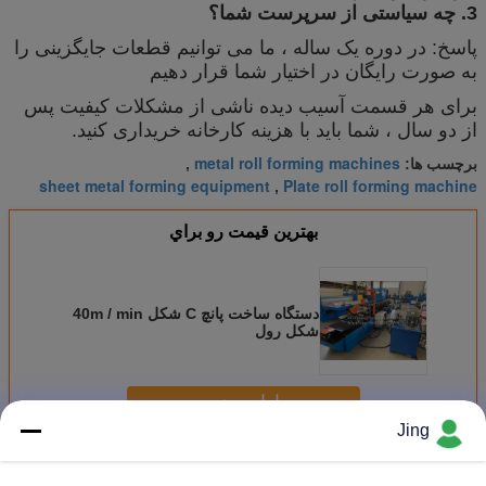
3. چه سیاستی از سرپرست شما؟
پاسخ: در دوره یک ساله ، ما می توانیم قطعات جایگزینی را
به صورت رایگان در اختیار شما قرار دهیم
برای هر قسمت آسیب دیده ناشی از مشکلات کیفیت پس
از دو سال ، شما باید با هزینه کارخانه خریداری کنید.
metal roll forming machines
برچسب ها:
,
sheet metal forming equipment
Plate roll forming machine
,
بهترين قيمت رو براي
دستگاه ساخت پانچ C شکل 40m / min
شکل رول
ادامه هید
Jing
ماشین ریخته گری سرد
بیش