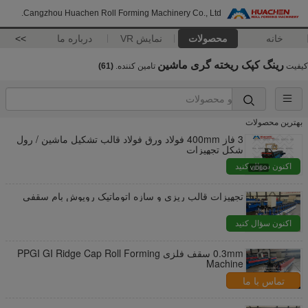
Cangzhou Huachen Roll Forming Machinery Co., Ltd.
خانه
محصولات
نمایش VR
درباره ما
>>
رینگ کپک ریخته گری ماشین
کیفیت
تامین کننده.
(61)
بهترین محصولات
3 فاز 400mm فولاد ورق فولاد قالب تشکیل ماشین / رول
شکل تجهیزات
اکنون سؤال کنید
تجهیزات قالب ریزی و سازه اتوماتیک روپوش بام سقفی
اکنون سؤال کنید
0.3mm سقف فلزی PPGI GI Ridge Cap Roll Forming
Machine
تماس با ما