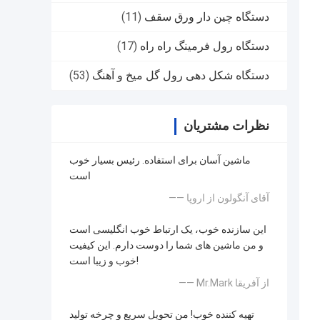
دستگاه چین دار ورق سقف
(11)
دستگاه رول فرمینگ راه راه
(17)
دستگاه شکل دهی رول گل میخ و آهنگ
(53)
نظرات مشتریان
ماشین آسان برای استفاده. رئیس بسیار خوب
است
—— آقای آنگولون از اروپا
این سازنده خوب، یک ارتباط خوب انگلیسی است
و من ماشین های شما را دوست دارم. این کیفیت
خوب و زیبا است!
—— Mr.Mark از آفریقا
تهیه کننده خوب! من تحویل سریع و چرخه تولید