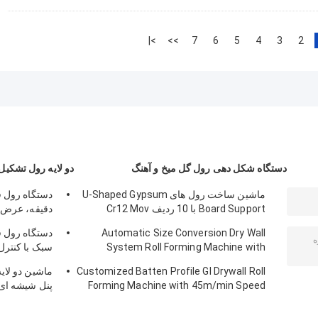
>|
>>
7
6
5
4
3
2
دستگاه شکل دهی رول گل میخ و آهنگ
دو لایه رول تشکیل
ماشین ساخت رول های U-Shaped Gypsum
Board Support با 10 ردیف Cr12 Mov
Rollers برای صفحه های 0.7-0.9mm
برای سقف ف
Automatic Size Conversion Dry Wall
دستگاه رول ف
System Roll Forming Machine with
Compact Design and User-Friendly
1250 میلی متری
Customized Batten Profile GI Drywall Roll
ماشین دو لای
Interface
Forming Machine with 45m/min Speed
and Cr12 Rollers
15 متر در دقیقه و مواد PPGI / GI