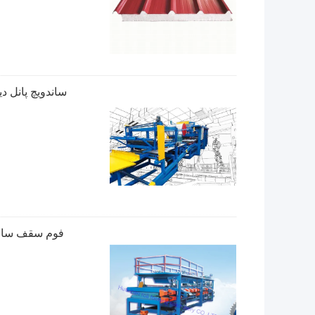
ساندویچ پانل 
فوم سقف ساندویچ پانل خط ت