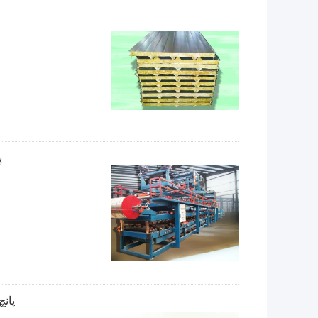
پ
پانچ