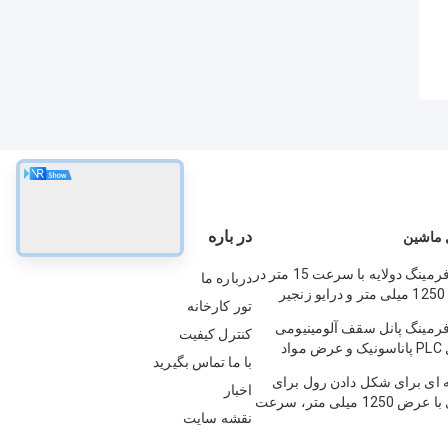
در باره
 ماشین
دستگاه رول فرمینگ دولایه با سرعت 15 متر در
درباره ما
دقیقه، عرض 1250 میلی متر و درایو زنجیر
تور کارخانه
لزی
رمینگ پانل سقف آلومینیومی
کنترل کیفیت
سبک با کنترل PLC پاناسونیک و عرض مواد
با ما تماس بگیرید
ه ای برای شکل دادن رول برای
اخبار
پنل شیشه ای با عرض 1250 میلی متر، سرعت
نقشه سایت