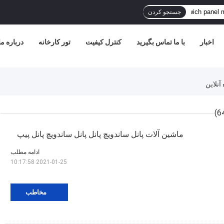
جستجو کردن
اخبار
با ما تماس بگیرید
کنترل کیفیت
تور کارخانه
درباره ما
ماشین آلات پانل ساندویچ پانل پانل ساندویچ پانل پیپ
ادامه مطلب
2021-01-25 10:17:58
مخاطب