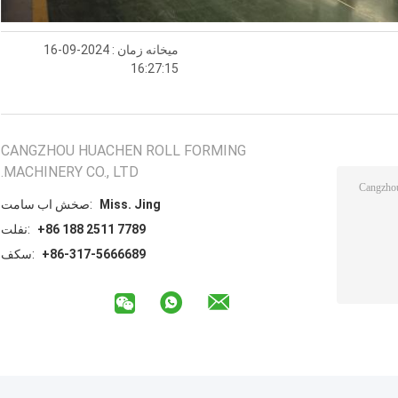
میخانه زمان : 2024-09-16
16:27:15
CANGZHOU HUACHEN ROLL FORMING
MACHINERY CO., LTD.
Miss. Jing
تماس با شخص:
+86 188 2511 7789
تلفن:
+86-317-5666689
فکس: