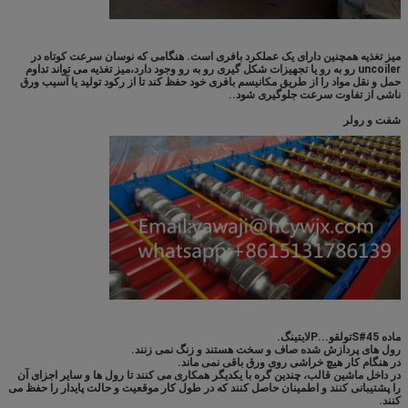
میز تغذیه همچنین دارای یک عملکرد بافری است. هنگامی که نوسان سرعت کوتاه در
uncoiler رو به رو یا تجهیزات شکل گیری رو به رو وجود دارد،میز تغذیه می تواند تداوم
حمل و نقل مواد را از طریق مکانیسم بافری خود حفظ کند تا از رکود تولید یا آسیب ورق
ناشی از تفاوت سرعت جلوگیری شود..
شفت و رولر
ماده 45#
S
تول
ق
و...
P
لایتینگ
.
رول های پردازش شده صاف و سخت هستند و زنگ نمی زنند.
در هنگام کار هیچ خراشی روی ورق باقی نمی ماند.
در داخل ماشین قالب، چندین گره با یکدیگر همکاری می کنند تا رول ها و سایر اجزای آن
را پشتیبانی کنند و اطمینان حاصل کنند که در طول کار موقعیت و حالت پایدار را حفظ می
کنند.