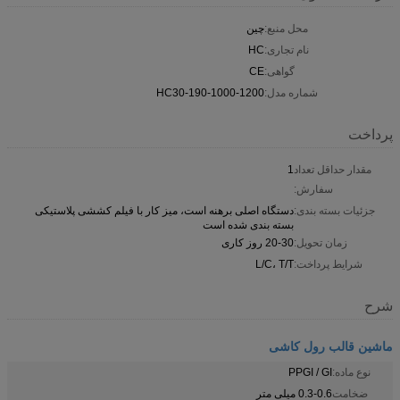
محل منبع:
چین
نام تجاری:
HC
گواهی:
CE
شماره مدل:
HC30-190-1000-1200
پرداخت
مقدار حداقل تعداد
1
سفارش:
جزئیات بسته بندی:
دستگاه اصلی برهنه است، میز کار با فیلم کششی پلاستیکی
بسته بندی شده است
زمان تحویل:
20-30 روز کاری
شرایط پرداخت:
L/C، T/T
شرح
ماشین قالب رول کاشی
نوع ماده:
PPGI / GI
ضخامت
0.3-0.6 میلی متر