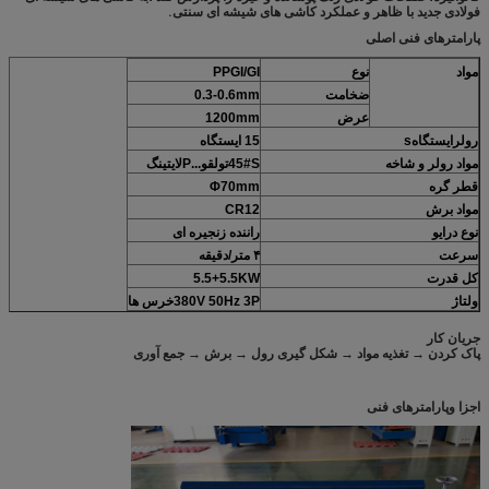
فولادی جدید با ظاهر و عملکرد کاشی های شیشه ای سنتی.
پارامترهای فنی اصلی
مواد
نوع
PPGI/GI
ضخامت
0.3-0.6mm
عرض
mm
1200
رولر
ایستگاه
s
15 ایستگاه
مواد رولر و شاخه
S
45#
تول
ق
و...
P
لایتینگ
قطر گره
Φ70mm
مواد برش
CR12
نوع درایو
راننده زنجیره ای
سرعت
۴ متر/دقیقه
کل قدرت
KW
5.5
5.5+
ولتاژ
P
3
380V 50Hz
خرس ها
جریان کار
پاک کردن → تغذیه مواد → شکل گیری رول → برش → جمع آوری
اجزا و
پارامترهای فنی