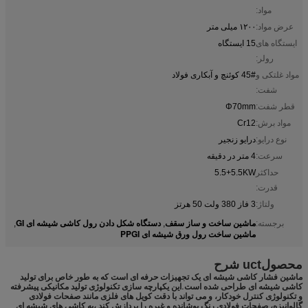
مواد:
عرض مواد:
۱۲۰۰ میلی متر
ایستگاه های
15 ایستگاه
رولر:
مواد غلتکی و
45# کوئنچ و آبکاری فولاد
شفت:
قطر شفت:
Φ70mm
مواد برش:
Cr12
نوع درایو:
درایو زنجیر
سرعت:
4 متر در دقیقه
حداکثر
5.5+5.5KW
قدرت:
ولتاژ:
3 فاز 380 ولت 50 هرتز
ماشین ساخت و ساز سقف
دستگاه شکل دادن رول کاشی شیشه ای GI
برجسته:
,
,
ماشین ساخت رول ورق شیشه ای PPGI
محصول
uct شرح
ماشین فشار کاشی شیشه ای یک تجهیزات حرفه ای است که به طور خاص برای تولید
کاشی شیشه ای طراحی شده است.این یکپارچه سازی تکنولوژی تولید مکانیکی پیشرفته
و تکنولوژی کنترل خودکار، و می تواند با دقت کویل های فلزی مانند صفحات فولادی
گالوانیزه، صفحات فولادی رنگ پوشانده و غیره را پردازش کند ،به کاشی های شیشه ای