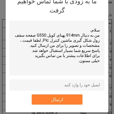
ما به زودی با شما تماس خواهیم
هیدرولیک - برش
گرفت
پارامتر اصلی
نه
پارامتر اصلی دستگاه رول ورق سقف
1
مناسب برای
صفحه فولادی رنگی
پردازش
2
عرض صفحه
914 میلی متر
3
غلتک
19 ردیف
4
ابعاد
9100 * 1350 * 1510 میلی متر
5
قدرت
3 + 3 کیلو وات
6
مواد نورد
45 # فولاد (کروم اندود شده روی
سطح)
7
ضخامت صفحه
0.3-0.6 میلی متر
8
بهره وری
8-10 متر در دقیقه
ارسال
9
قطر غلتک
Φ70 میلی متر
10
ولتاژ
380V 50Hz 3 فاز