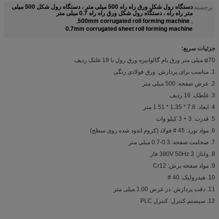
دستگاه رول شکل ورق راه راه 500 میلی متر ، دستگاه رول شکل 500 میلی
برجسته:
متر راه راه ، دستگاه رول شکل ورق راه راه 0.7 میلی متر
500mm corrugated roll forming machine
,
,
0.7mm corrugated sheet roll forming machine
جزئیات سریع:
φ70 میلی متر ورق بام گالوانیزه ورق رول با 19 غلتک ردیف
1. مناسب برای پردازش: ورق فولادی رنگی
2. عرض صفحه: 500 میلی متر
3. غلطک: 16 ردیف
4. ابعاد: 7.8 * 1.35 * 1.51 متر
5. قدرت: 3 + 3 کیلو وات
6. مواد نورد: 45 # فولاد (کروم اندود شده روی سطح)
7. ضخامت صفحه: 0.3-0.7 میلی متر
8. ولتاژ: 380V 50Hz 3 فاز
9. مواد صفحه برش: Cr12
10. هیدرولیک: 40 #
11. دقت پردازش: در عرض 1.00 میلی متر
12. سیستم کنترل: کنترل PLC