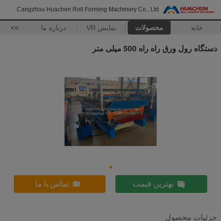
Cangzhou Huachen Roll Forming Machinery Co., Ltd.
خانه
محصولات
نمایش VR
درباره ما
>>
دستگاه رول ورق راه راه 500 میلی متر
بهترین قیمت
تماس با ما
جزئیات محصول