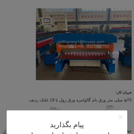
جریان کار:
φ70 میلی متر ورق بام گالوانیزه ورق رول با 19 غلتک ردیف
پیام بگذارید
Uncoiler دستی - دستگاه رول ساز - سیستم کنترل کامپیوتر - سیستم کنترل