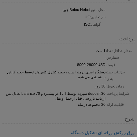
محل منبع:
Botou Hebei چین
نام تجاری:
HC
گواهی:
ISO
پرداخت
مقدار حداقل تعداد
1 ست
سفارش:
قیمت:
8000-29000USD
جزئیات بسته
دستگاه اصلی برهنه است ، جعبه کنترل کامپیوتر توسط جعبه کارتن
بسته بندی می شود
بندی:
زمان تحویل:
30 روز
شرایط پرداخت:
30 deposit سپرده توسط T / T در پیشبرد و 70 balance تعادل پس
از تایید بازرسی قبل از حمل و نقل
قابلیت ارائه:
20 مجموعه در ماه
شرح
ورق روکش ورقه ای تشکیل دستگاه