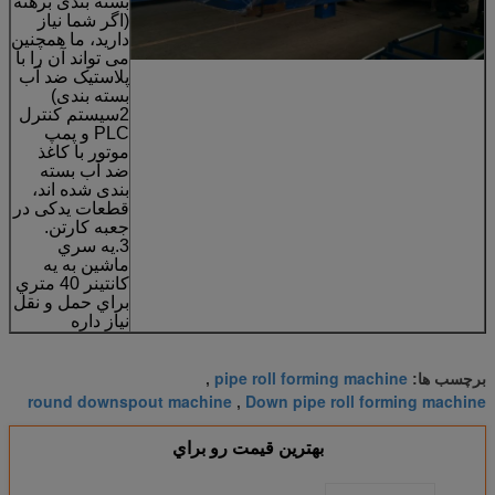
بسته بندی برهنه
(اگر شما نیاز
دارید، ما همچنین
می تواند آن را با
پلاستیک ضد آب
بسته بندی)
2سیستم کنترل
PLC و پمپ
موتور با کاغذ
ضد آب بسته
بندی شده اند،
قطعات یدکی در
جعبه کارتن.
3.يه سري
ماشين به يه
کانتينر 40 متري
براي حمل و نقل
نياز داره
pipe roll forming machine
برچسب ها:
,
round downspout machine
Down pipe roll forming machine
,
بهترين قيمت رو براي