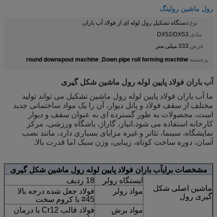
رول ماشین رولینگ
نوع:
دستگاه تشکیل رول لوله ای از فولاد آب باران
مادی:
DX52/DX53
عرض:
333 میلی متر
round downspout machine
Down pipe roll forming machine
برجسته:
,
آب باران فولاد پایین لوله رول ماشین شکل گیری
ما آب باران فولاد پایین لوله رول ماشین تشکیل می تواند تولید
مختلف از سقف فولاد و پانل دیوار، آن را یک مواد ساختمانی جدید
است، محصولات به طور گسترده ای به عنوان سقف و دیوار
کارخانه استفاده می شود،انبار، گاراژ، باشگاه ورزشی، مرکز
نمایشگاه، سینما، تئاتر و غیره مزایای بسیاری دارد، مانند نصب
آسان، دوره ساخت کوتاه، زیبایی، وزن سبک اما قدرت بالا.
مشخصات برای
آب باران فولاد پایین لوله رول ماشین شکل گیری
ایستگاه رولر
18 ردیف
ماشین اصلی شکل
مواد رولر
فولاد جعل شده درجه بالا
گیری رول
45# با کروم سخت
مواد برش
فولاد قالب Cr12 با درمان