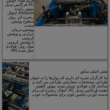
فریم فولاد جوش،
AC فرکانس تبدیل
موتور راننده
Reducer، انتقال
زنجیره ای، رولر
سطوح پولیش،
سخت
پوشش،درمان
حرارتی و پوشش
کرومی.
با پوشش کرومی
مواد رولر: فولادی
جعل شده 45#
نقش اصلی سابق
ما کارگران تجربه ای داریم که رولرها را به عنوان
طراحی مشخصات سفارشی طراحی می کنند و
ساختار قاب فولادی جوش شده، موتور کاهش
دهنده فرکانس تبدیل AC، انتقال زنجیره ای،برای
بدست آوردن ماشین قوی برای محصولات خوب.