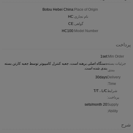
Botou Hebei China
Place of Origin:
نام تجاری:
HC
گواهی:
CE
HC100
Model Number:
پرداخت
1set
Min Order:
جزئیات بسته
دستگاه اصلی برهنه است، جعبه کنترل کامپیوتر توسط جعبه کارتن بسته
بندی شده است.
بندی:
30days
Delivery
Time:
شرایط
T/T ، L/C
پرداخت:
20 sets/month
Supply
Ability:
شرح