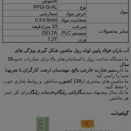
خاموش
نوع
PPGI GI AL
مواد
عرض مواد
سفارشی
ضخامت مواد
0.3-0.6mm
سرعت
10 متر/دقیقه
سایر محصولات
سیستم PLC
DELTA
وزن
7.2T
آب باران فولاد پایین لوله رول ماشین شکل گیری ویژگی های
ما دستگاه ساخت رول با استانداردهای بالا برای صادرات حدود
18
سال
.
ما داریم
تیم تجارت خارجی بالغ، مهندسان ارشد، کارگران با تجربه
تا
شما را راضی کند.
ما ماشين هاي بيشتري از
130 کشور
و مناطق، و روابط تجاری خوب
را حفظ کنید.
ما يک سال پيشنهاد ميديم
گارانتی رایگان
و
خدمات رایگان
برای کل عمر
هر ماشین.
گواهینامه