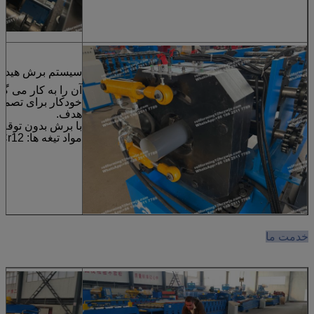
سیستم برش هیدرو
آن را به کار می گ
خودکار برای تصمی
هدف.
با برش بدون توقف
مواد تیغه ها: Cr12، درمان خاموش کننده
خدمت ما